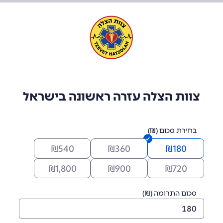
צוות הצלה עזרה ראשונה בישראל
בחירת סכום (₪)
₪
540
₪
360
₪
180
₪
1,800
₪
900
₪
720
סכום התרומה (₪)