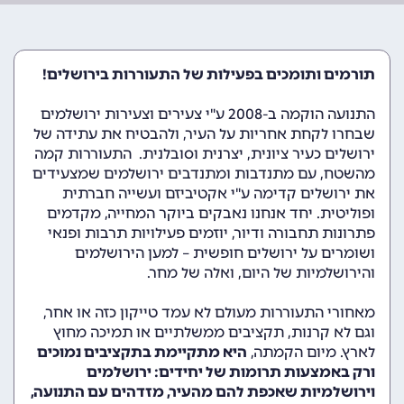
תורמים ותומכים בפעילות של התעוררות בירושלים!
התנועה הוקמה ב-2008 ע"י צעירים וצעירות ירושלמים
שבחרו לקחת אחריות על העיר, ולהבטיח את עתידה של
ירושלים כעיר ציונית, יצרנית וסובלנית. התעוררות קמה
מהשטח, עם מתנדבות ומתנדבים ירושלמים שמצעידים
את ירושלים קדימה ע"י אקטיביזם ועשייה חברתית
ופוליטית. יחד אנחנו נאבקים ביוקר המחייה, מקדמים
פתרונות תחבורה ודיור, יוזמים פעילויות תרבות ופנאי
ושומרים על ירושלים חופשית – למען הירושלמים
והירושלמיות של היום, ואלה של מחר.
מאחורי התעוררות מעולם לא עמד טייקון כזה או אחר,
וגם לא קרנות, תקציבים ממשלתיים או תמיכה מחוץ
לארץ. מיום הקמתה,
היא מתקיימת בתקציבים נמוכים
ורק באמצעות תרומות של יחידים: ירושלמים
וירושלמיות שאכפת להם מהעיר, מזדהים עם התנועה,