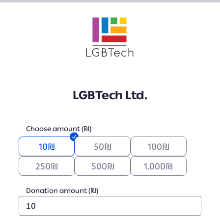
LGBTech Ltd.
Choose amount (₪)
10
₪
50
₪
100
₪
250
₪
500
₪
1,000
₪
Donation amount (₪)