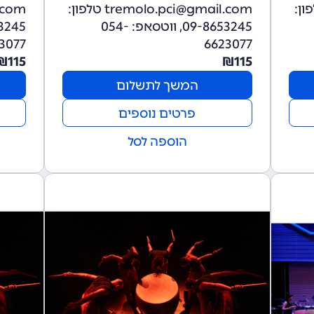
tremolo. טלפון:
tremolo.pci@gmail.com טלפון:
09-8653245, ווטסאפ: 054-
3077
6623077
₪
115
₪
115
המשך לתשלום
פרטים נוספים
הוספה לסל