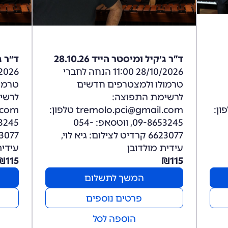
ד”ר ג׳קיל ומיסטר הייד 28.10.26
ד״ר ג׳
28/10/2026 11:00 הנחה לחברי
טרמולו ולמצטרפים חדשים
טרמו
לרשימת התפוצה:
לרשי
tremolo. טלפון:
tremolo.pci@gmail.com טלפון:
09-8653245, ווטסאפ: 054-
6623077 קרדיט לצילום: גיא לוי,
עידית מולדובן
עידית
₪
115
₪
115
המשך לתשלום
פרטים נוספים
הוספה לסל