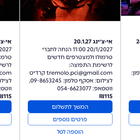
אי-צ׳ינג 20.1.27
אי-צ׳ינג 
20/1/2027 11:00 הנחה לחברי
טרמולו ולמצטרפים חדשים
טרמו
לרשימת התפוצה:
לרשי
tremolo. טלפון:
tremolo.pci@gmail.com קרדיט
לצילום: אסקף טלפון: 09-8653245,
ווטסאפ: 054-6623077
ווטסאפ: 077
₪
115
₪
115
המשך לתשלום
פרטים נוספים
הוספה לסל