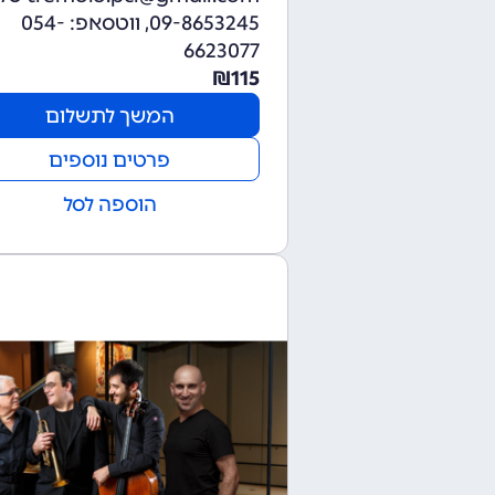
09-8653245, ווטסאפ: 054-
6623077
₪
115
המשך לתשלום
פרטים נוספים
הוספה לסל