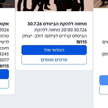
מחווה ללהקת הביטלס 30.7.26
אקורד י
30.7.26 20:00 מחווה ללהקת
הביטלס קרדיט לצילום: דולב- יצחק
טרמו
ים
115
₪
לרשי
המלאי אזל
tremolo. טלפון:
פרטים נוספים
3077
₪
115