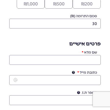
₪
1,000
₪
500
₪
200
סכום התרומה (₪)
פרטים אישיים
שם מלא
כתובת מייל
מספר ת.ז.