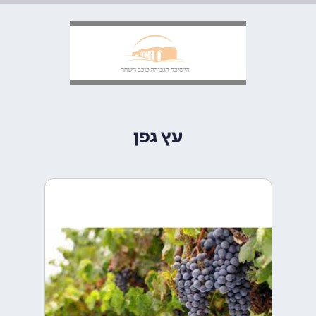
עץ גפן