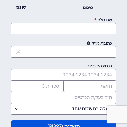
סיכום
397
₪
שם מלא
כתובת מייל
כרטיס אשראי
עסקה בתשלום אחד
תשלום (
397
₪)