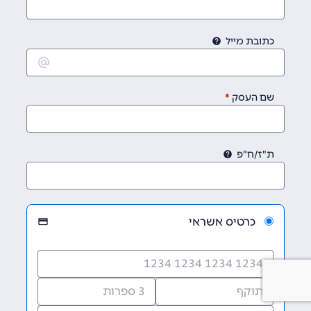
כתובת מייל
שם העסק
ת"ז/ח"פ
כרטיס אשראי