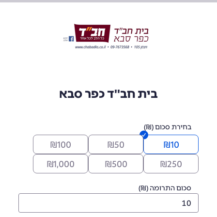
בית חב''ד כפר סבא
בחירת סכום (₪)
₪
100
₪
50
₪
10
₪
1,000
₪
500
₪
250
סכום התרומה (₪)