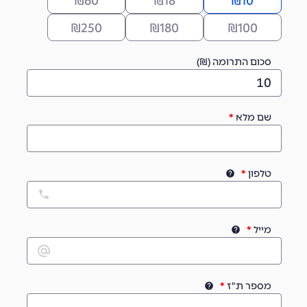
₪
60
₪
18
₪
10
₪
250
₪
180
₪
100
סכום התרומה (₪)
שם מלא
טלפון
מייל
מספר ת"ז