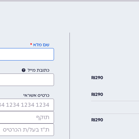
שם מלא
כתובת מייל
₪
290
₪
290
כרטיס אשראי
₪
290