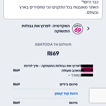
כבר היום!"
האתר מאובטח בכל התקנים הכי מחמירים בארץ
ובעולם.
האקדמיה- לפרוץ את גבולות
התשוקה
תשלום אל ABATODA
₪
69
לפרוץ את גבולות התשוקה – איך להיות
₪
69
מאהב מעולה
כמות
1
סיכום ביניים
69
₪
הזנת קוד קופון
סיכום
69
₪