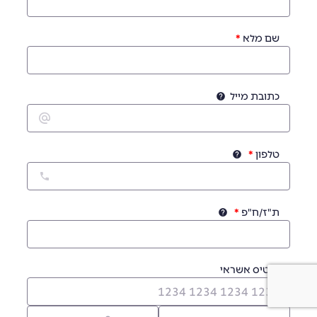
שם מלא
כתובת מייל
טלפון
ת"ז/ח"פ
כרטיס אשראי